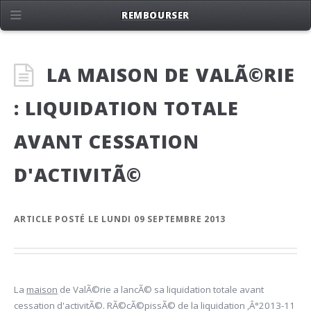
REMBOURSER
LA MAISON DE VALÃ©RIE
: LIQUIDATION TOTALE
AVANT CESSATION
D'ACTIVITÃ©
ARTICLE POSTÉ LE LUNDI 09 SEPTEMBRE 2013
La
maison
de ValÃ©rie a lancÃ© sa liquidation totale avant
cessation d'activitÃ©. RÃ©cÃ©pissÃ© de la liquidation ,Â°2013-11