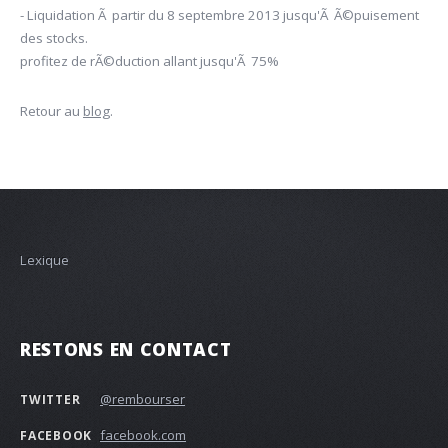
- Liquidation Ã partir du 8 septembre 2013 jusqu'Ã Ã©puisement
des stocks.
profitez de rÃ©duction allant jusqu'Ã 75%
Retour au
blog
.
Lexique
RESTONS EN CONTACT
@rembourser
TWITTER
facebook.com
FACEBOOK