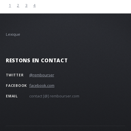
1
2
3
4
Lexique
RESTONS EN CONTACT
@rembourser
TWITTER
facebook.com
FACEBOOK
contact [@] rembourser.com
EMAIL