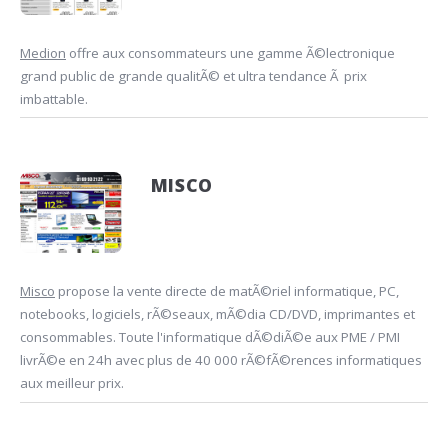
Medion
offre aux consommateurs une gamme Ã©lectronique
grand public de grande qualitÃ© et ultra tendance Ã prix
imbattable.
MISCO
Misco
propose la vente directe de matÃ©riel informatique, PC,
notebooks, logiciels, rÃ©seaux, mÃ©dia CD/DVD, imprimantes et
consommables. Toute l'informatique dÃ©diÃ©e aux PME / PMI
livrÃ©e en 24h avec plus de 40 000 rÃ©fÃ©rences informatiques
aux meilleur prix.