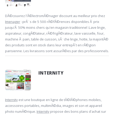
DÃ©couvrez l'Ã©lectromÃ©nager discount au meilleur prix chez
Imenager
: prÃ¨s de 5 500 rÃ©fÃ©rences disponibles Ã prix
jusqu'Ã 50% moins chers qu'en magasin traditionnel :Lave linge,
aspirateur, congÃ©lateur, rÃ©frigÃ©rateur, lave vaisselle, four,
machine Ã pain, table de cuisson, sÃ¨che linge, hotte, la majoritÃ©
des produits sont en stock dans leur entrepÃ´t en rÃ©gion
parisienne. Les livraisons sont assurÃ©es par des professionnels.
INTERNITY
Internity
est une boutique en ligne de tÃ©lÃ©phones mobiles,
accessoires portables, multimÃ©dia, images et son et appareil
photo numÃ©rique.
Internity
propose des bons plans d'achat sur