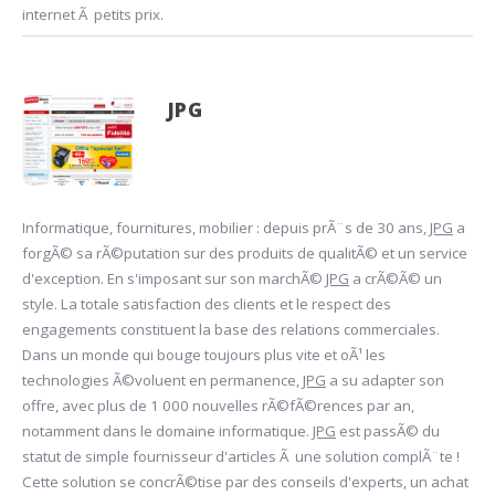
internet Ã petits prix.
JPG
Informatique, fournitures, mobilier : depuis prÃ¨s de 30 ans,
JPG
a
forgÃ© sa rÃ©putation sur des produits de qualitÃ© et un service
d'exception. En s'imposant sur son marchÃ©
JPG
a crÃ©Ã© un
style. La totale satisfaction des clients et le respect des
engagements constituent la base des relations commerciales.
Dans un monde qui bouge toujours plus vite et oÃ¹ les
technologies Ã©voluent en permanence,
JPG
a su adapter son
offre, avec plus de 1 000 nouvelles rÃ©fÃ©rences par an,
notamment dans le domaine informatique.
JPG
est passÃ© du
statut de simple fournisseur d'articles Ã une solution complÃ¨te !
Cette solution se concrÃ©tise par des conseils d'experts, un achat