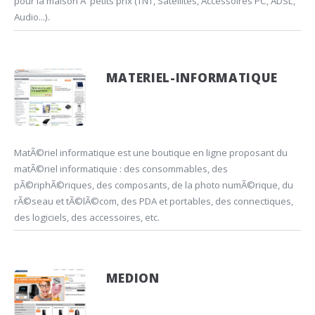
pour la maison Ã petits prix (TNT, Satellites, Accessoires PC, ADSL,
Audio...).
MATERIEL-INFORMATIQUE
MatÃ©riel informatique est une boutique en ligne proposant du
matÃ©riel informatiquie : des consommables, des
pÃ©riphÃ©riques, des composants, de la photo numÃ©rique, du
rÃ©seau et tÃ©lÃ©com, des PDA et portables, des connectiques,
des logiciels, des accessoires, etc.
MEDION